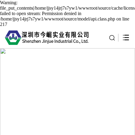
Warning:
file_put_contents(/home/jjsy14jrj7s7yw1/wwwroot/source/cache/licen
failed to open stream: Permission denied in
/home/jjsy14jrj7s7yw1/wwwroot/source/model/api.class.php on line
217