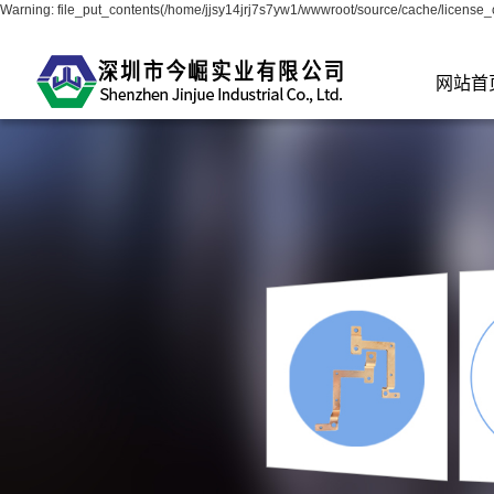
Warning: file_put_contents(/home/jjsy14jrj7s7yw1/wwwroot/source/cache/license_c
网站首