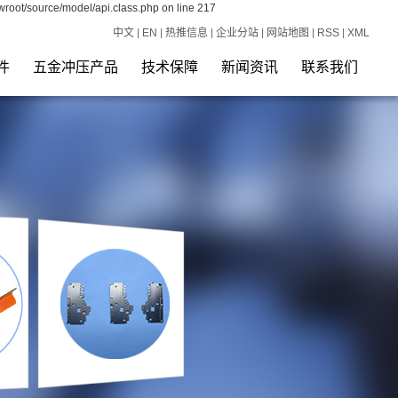
wroot/source/model/api.class.php on line 217
中文
|
EN
|
热推信息
|
企业分站
|
网站地图
|
RSS
|
XML
件
五金冲压产品
技术保障
新闻资讯
联系我们