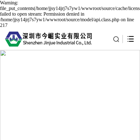
Warning:
file_put_contents(/home/jjsy14jrj7s7yw1/wwwroot/source/cache/licen
failed to open stream: Permission denied in
/home/jjsy14jrj7s7yw1/wwwroot/source/model/api.class.php on line
217