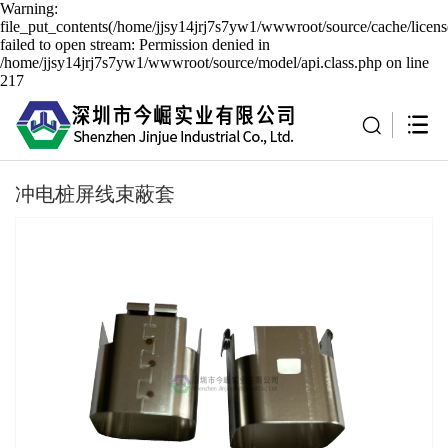
Warning:
file_put_contents(/home/jjsy14jrj7s7yw1/wwwroot/source/cache/licen
failed to open stream: Permission denied in
/home/jjsy14jrj7s7yw1/wwwroot/source/model/api.class.php on line
217
冲电桩屏线束蔽套