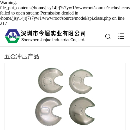
Warning:
file_put_contents(/home/jjsy14jrj7s7yw1/wwwroot/source/cache/licen
failed to open stream: Permission denied in
/home/jjsy14jrj7s7yw1/wwwroot/source/model/api.class.php on line
217
五金冲压产品